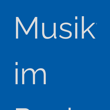
Musikt
im