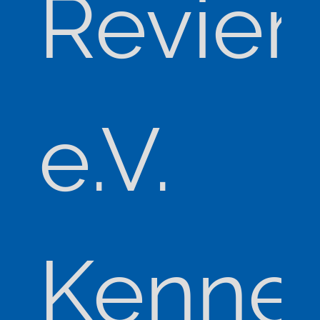
Revier
e.V.
Kenne