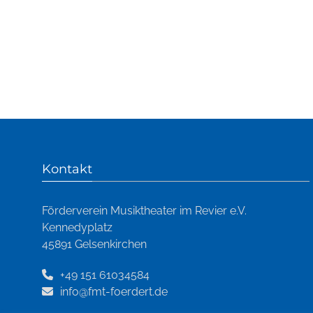
Kontakt
Förderverein Musiktheater im Revier e.V.
Kennedyplatz
45891 Gelsenkirchen
+49 151 61034584
info@fmt-foerdert.de