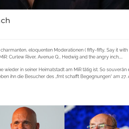
äch
armanten, eloquenten Moderationen ( fifty-fifty, Say it with 
 MiR: Curlew River, Avenue Q,, Hedwig and the angry inch,….
e wieder in seiner Heimatstadt am MiR tätig ist. So souverän 
eben ihn die Besucher des „fmt schafft Begegnungen“ am 27. A