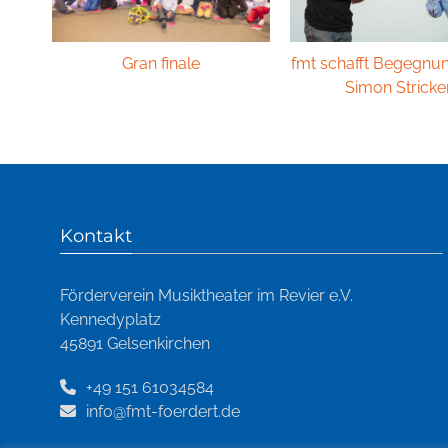
Gran finale
fmt schafft Begegnu
Simon Stricke
Kontakt
Förderverein Musiktheater im Revier e.V.
Kennedyplatz
45891 Gelsenkirchen
+49 151 61034584
info@fmt-foerdert.de