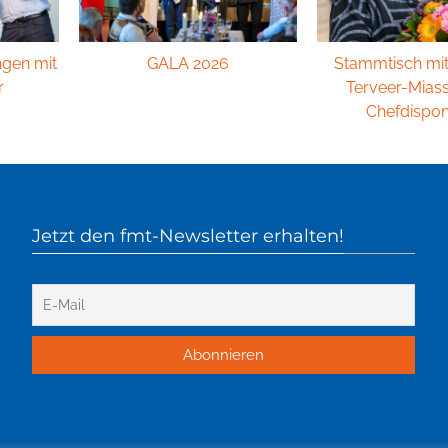
ngen mit
GALA 2026
Stammtisch mi
r
Terveer-Mias
Chefdispon
Jetzt den fmt-Newsletter erhalten!