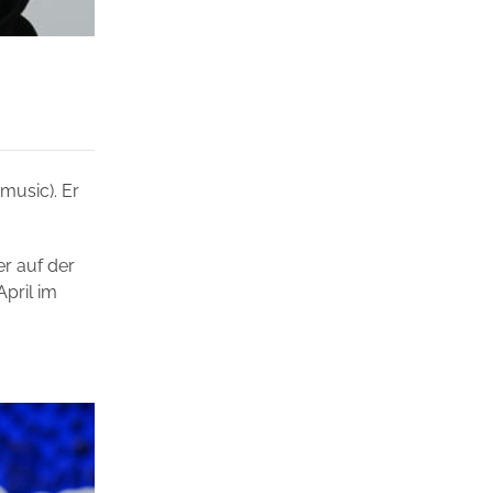
music). Er
er auf der
pril im