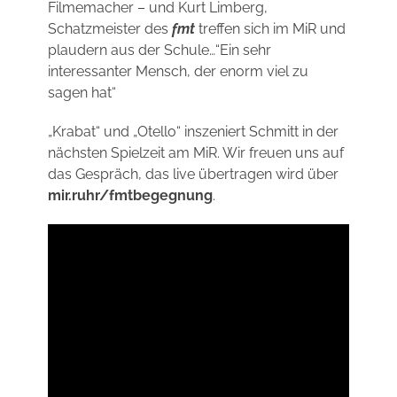
Filmemacher – und Kurt Limberg,
Schatzmeister des
fmt
treffen sich im MiR und
plaudern aus der Schule…“Ein sehr
interessanter Mensch, der enorm viel zu
sagen hat“
„Krabat“ und „Otello“ inszeniert Schmitt in der
nächsten Spielzeit am MiR. Wir freuen uns auf
das Gespräch, das live übertragen wird über
mir.ruhr/fmtbegegnung
.