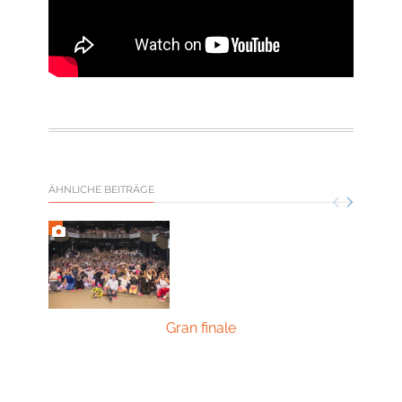
ÄHNLICHE BEITRÄGE
Gran finale
fmt