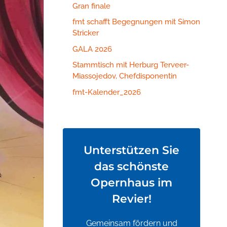
Gran finale
fmt schafft Begegnungen mit Simon
Stricker
GALA 2026
Stammtisch mit Herburg Terveer-
Miassojedov, Chefdisponentin
fmt-Kalender_2026
Unterstützen Sie
das schönste
Opernhaus im
Revier!
Gemeinsam fördern und