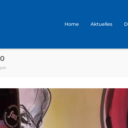
Home
Aktuelles
D
20
9.20