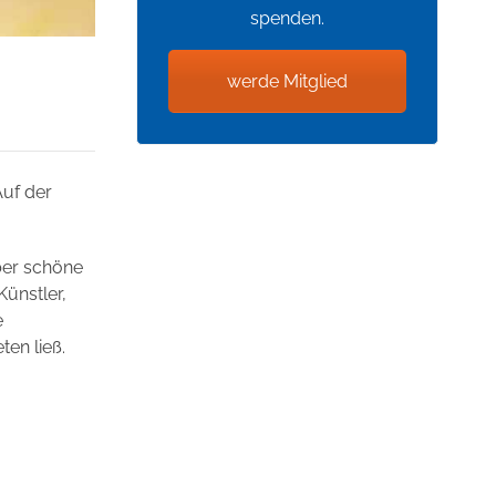
spenden.
werde Mitglied
Auf der
ber schöne
Künstler,
e
en ließ.