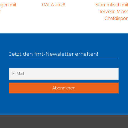
ngen mit
GALA 2026
Stammtisch mi
r
Terveer-Mias
Chefdispon
Jetzt den fmt-Newsletter erhalten!