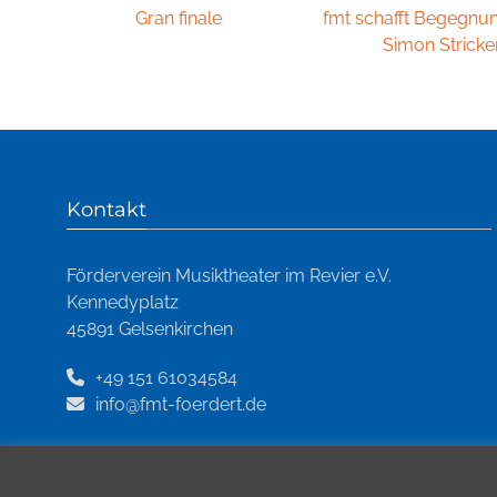
Gran finale
fmt schafft Begegnu
Simon Stricke
Kontakt
Förderverein Musiktheater im Revier e.V.
Kennedyplatz
45891 Gelsenkirchen
+49 151 61034584
info@fmt-foerdert.de