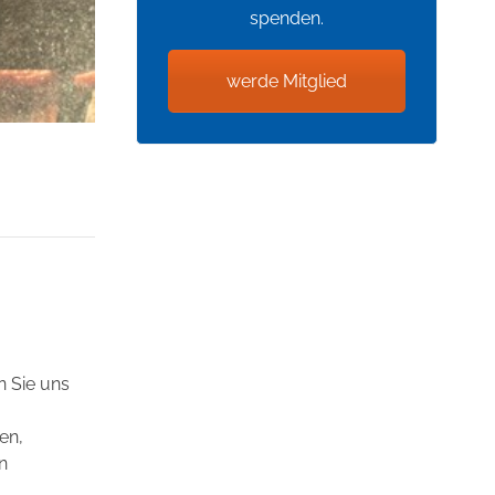
spenden.
werde Mitglied
n Sie uns
en,
n