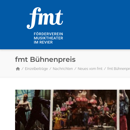
fmt Bühnenpreis
Einzelbeiträge
Nachrichten
Neues vom fmt
fmt Bühnenpr