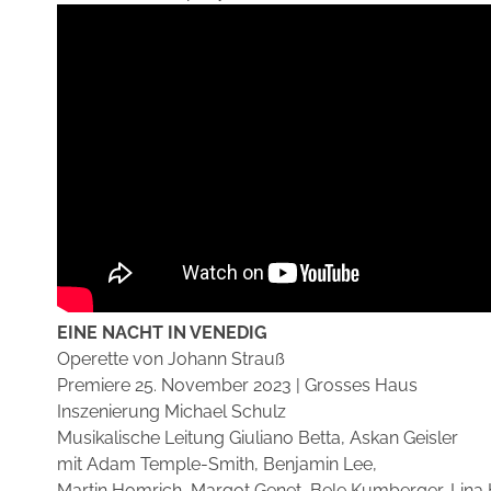
EINE NACHT IN VENEDIG
Operette von Johann Strauß
Premiere 25. November 2023 | Grosses Haus
Inszenierung Michael Schulz
Musikalische Leitung Giuliano Betta, Askan Geisler
mit Adam Temple-Smith, Benjamin Lee,
Martin Homrich, Margot Genet, Bele Kumberger, Lina