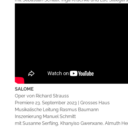
SALOME
Oper von Richard Strauss
Premiere 23. September 2023 | Grosses Haus
Musikalische Leitung Rasmus Baumann
Inszenierung Manuel Schmitt
mit Susanne Serfling, Khanyiso Gwenxane, Almuth Her