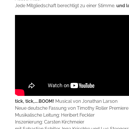
Jede Mitgliedschaft berechtigt zu einer Stimme.
und l
tick, tick,….BOOM!
Musical von Jonathan Larson
Neue deutsche Fassung von Timothy Roller Premiere 
Musikalische Leitung: Heribert Feckler
Inszenierung: Carsten Kirchmeier
mit Sebastian Schiller, Inga Krischke und Luc Steegers