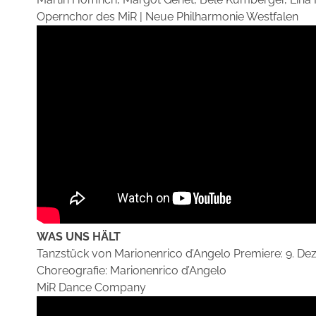
Opernchor des MiR | Neue Philharmonie Westfalen
WAS UNS HÄLT
Tanzstück von Marionenrico d’Angelo Premiere: 9. De
Choreografie: Marionenrico d’Angelo
MiR Dance Company