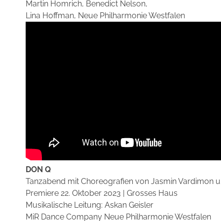
Martin Homrich, Benedict Nelson,
Lina Hoffman, Neue Philharmonie Westfalen
DON Q
Tanzabend mit Choreografien von Jasmin Vardimon 
Premiere 22. Oktober 2023 | Grosses Haus
Musikalische Leitung: Askan Geisler
MiR Dance Company Neue Philharmonie Westfalen