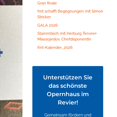
Gran finale
fmt schafft Begegnungen mit Simon
Stricker
GALA 2026
Stammtisch mit Herburg Terveer-
Miassojedov, Chefdisponentin
fmt-Kalender_2026
Unterstützen Sie
das schönste
Opernhaus im
Revier!
Gemeinsam fördern und