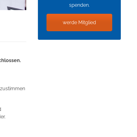
spenden.
werde Mitglied
chlossen.
abzustimmen
d
er.