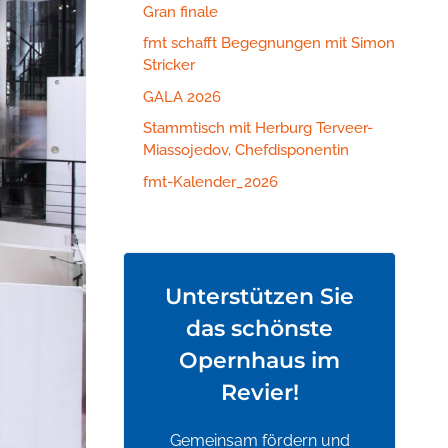
Gran finale
fmt schafft Begegnungen mit Simon
Stricker
GALA 2026
Stammtisch mit Herburg Terveer-
Miassojedov, Chefdisponentin
fmt-Kalender_2026
Unterstützen Sie
das schönste
Opernhaus im
Revier!
Gemeinsam fördern und