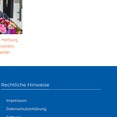
t Herburg
sojedov,
entin
Rechtliche Hinweise
Impressum
Datenschutzerklärung